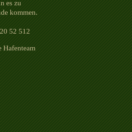
n es zu
ude kommen.
220 52 512
e Hafenteam