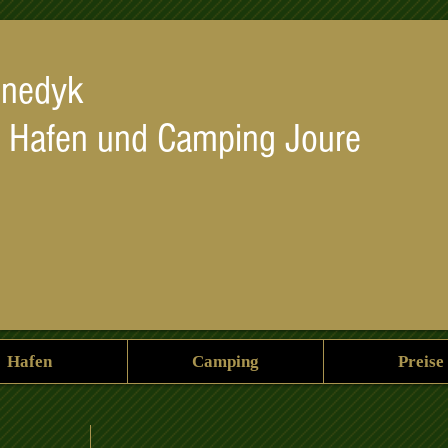
enedyk
 Hafen und Camping Joure
Hafen
Camping
Preise